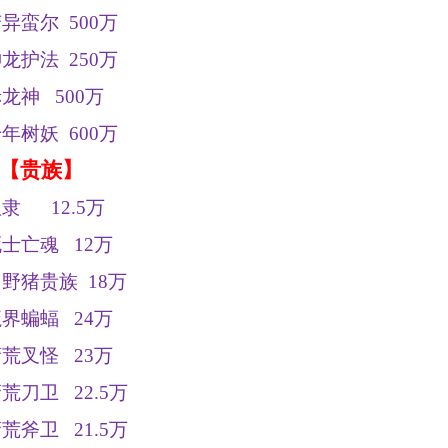
变异蛮尔
500
万
神龙护法
250
万
赤龙神
500
万
千年树妖
600
万
【贵族】
奴隶
12.5
万
死士亡魂
12
万
白野猪贵族
18
万
魔界蝙蝠
24
万
蛮荒叉怪
23
万
蛮荒刀卫
22.5
万
蛮荒斧卫
21.5
万