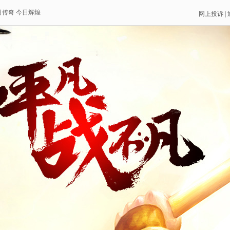
日传奇 今日辉煌
网上投诉
|