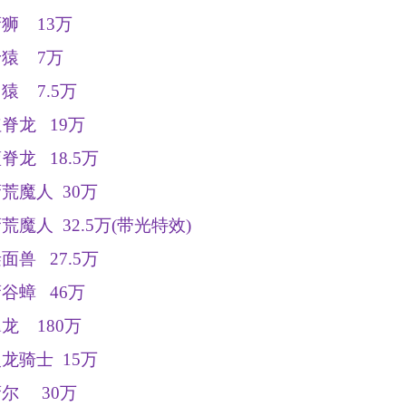
蛮狮
13
万
野猿
7
万
白猿
7.5
万
红脊龙
19
万
蓝脊龙
18.5
万
蛮荒魔人
30
万
蛮荒魔人
32.5
万
(
带光特效
)
叁面兽
27.5
万
蛮谷蟑
46
万
翼龙
180
万
火龙骑士
15
万
蛮尔
30
万