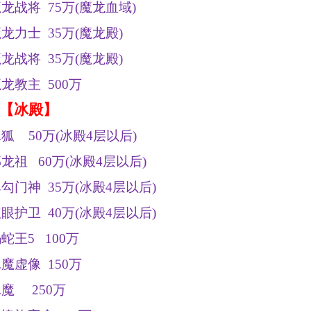
魔龙战将
75
万
(
魔龙血域
)
魔龙力士
35
万
(
魔龙殿
)
魔龙战将
35
万
(
魔龙殿
)
魔龙教主
500
万
【冰殿】
冰狐
50
万
(
冰殿
4
层以后
)
郝龙祖
60
万
(
冰殿
4
层以后
)
单勾门神
35
万
(
冰殿
4
层以后
)
红眼护卫
40
万
(
冰殿
4
层以后
)
蝎蛇王
5 100
万
冰魔虚像
150
万
冰魔
250
万