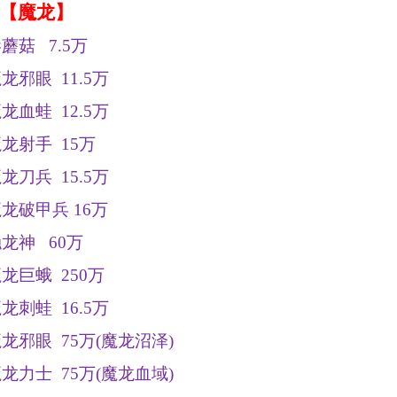
【魔龙】
毒蘑菇
7.5
万
魔龙邪眼
11.5
万
魔龙血蛙
12.5
万
魔龙射手
15
万
魔龙刀兵
15.5
万
魔龙破甲兵
16
万
触龙神
60
万
魔龙巨蛾
250
万
魔龙刺蛙
16.5
万
魔龙邪眼
75
万
(
魔龙沼泽
)
魔龙力士
75
万
(
魔龙血域
)