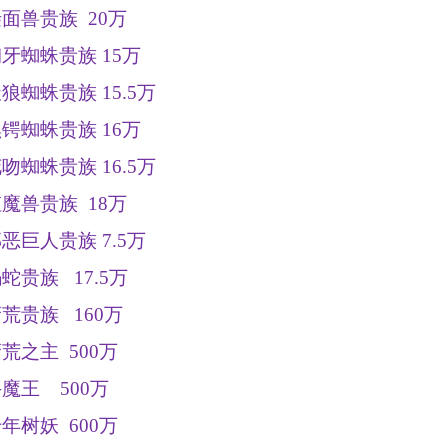
叁面兽贵族
20
万
钢牙蜘蛛贵族
15
万
天狼蜘蛛贵族
15.5
万
黑锷蜘蛛贵族
16
万
花吻蜘蛛贵族
16.5
万
虹魔兽贵族
18
万
邪恶巨人贵族
7.5
万
蝎蛇贵族
17.5
万
蛮荒贵族
160
万
蛮荒之主
500
万
牛魔王
500
万
千年树妖
600
万