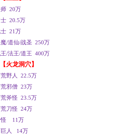
法师
20万
道士
20.5万
战士
21万
法魔
/
道仙
/
战圣
250
万
战王
/
法王
/
道王
400
万
【火龙洞穴】
蛮荒野人
22.5
万
蛮荒邪僧
23
万
蛮荒斧怪
23.5
万
蛮荒刀怪
24
万
沙怪
11
万
石巨人
14
万