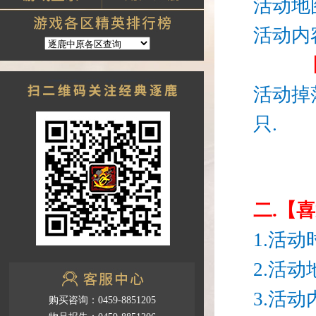
活动地
活动内
活动掉
只.
二.【
1.活动
2.活
3.活
购买咨询：0459-8851205