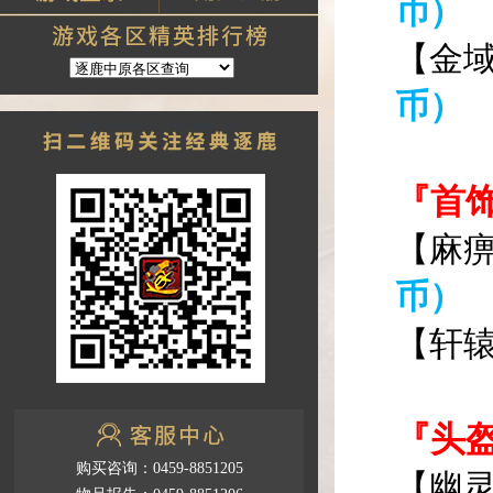
币）
【金
币）
『首
【麻
币）
【轩
『头
购买咨询：0459-8851205
【幽