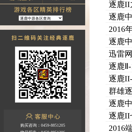
逐鹿I
逐鹿中
201
逐鹿中
迅雷
逐鹿Ⅱ
逐鹿I
群雄逐
逐鹿中
逐鹿I
购买咨询：0459-8851205
201