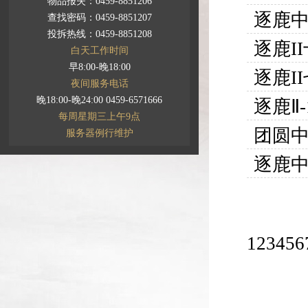
物品报失：0459-8851206
逐鹿中
查找密码：0459-8851207
投拆热线：0459-8851208
逐鹿I
白天工作时间
早8:00-晚18:00
逐鹿I
夜间服务电话
晚18:00-晚24:00 0459-6571666
逐鹿Ⅱ
每周星期三上午9点
团圆
服务器例行维护
逐鹿中
1
2
3
4
5
6