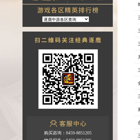
购买咨询：0459-8851205