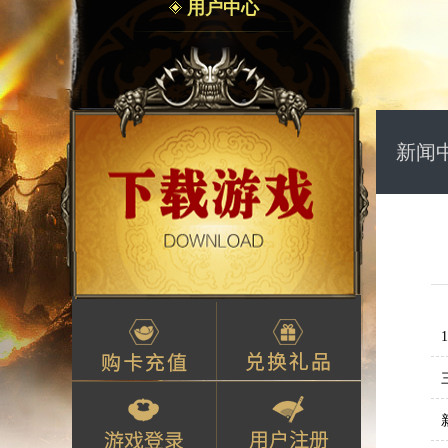
用户中心
新闻中