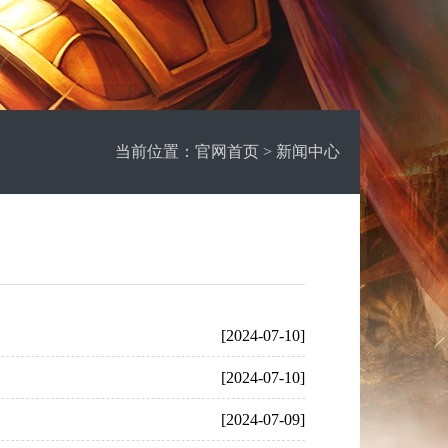
当前位置：
官网首页
> 新闻中心
[2024-07-10]
[2024-07-10]
[2024-07-09]